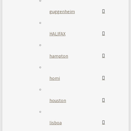
guggenheim
HALIFAX
hampton
homi
houston
lisboa