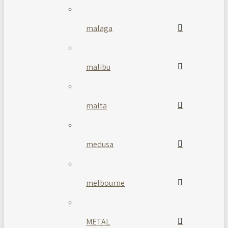
malaga
malibu
malta
medusa
melbourne
METAL