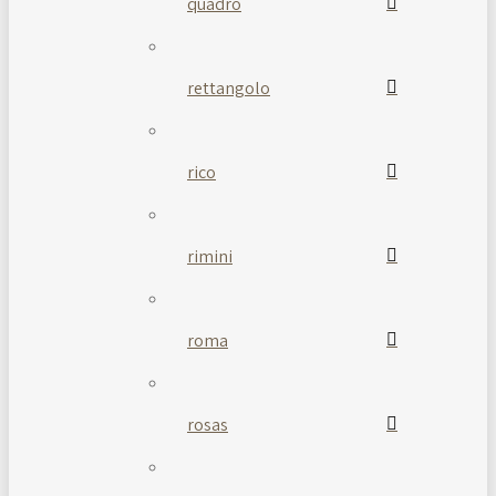
quadro
rettangolo
rico
rimini
roma
rosas