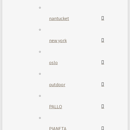
nantucket
new york
oslo
outdoor
PALLO
PIANETA