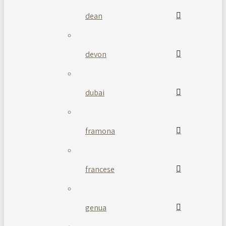
dean
devon
dubai
framona
francese
genua