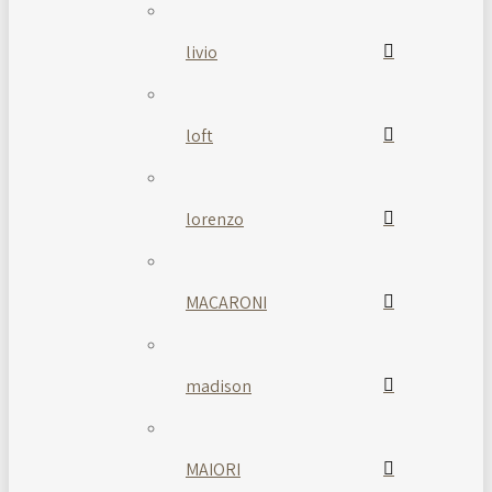
livio
loft
lorenzo
MACARONI
madison
MAIORI