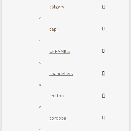
calgary
capri
CERAMICS
chandeliers
chilton
cordoba