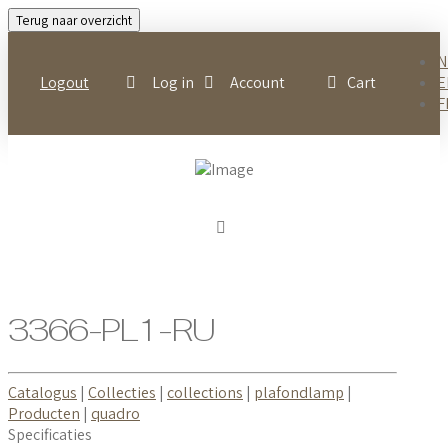
Terug naar overzicht
N
Logout
Log in
Account
Cart
E
F
3366-PL1-RU
Catalogus
|
Collecties
|
collections
|
plafondlamp
|
Producten
|
quadro
Specificaties