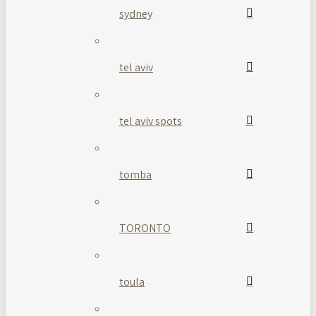
sydney
tel aviv
tel aviv spots
tomba
TORONTO
toula