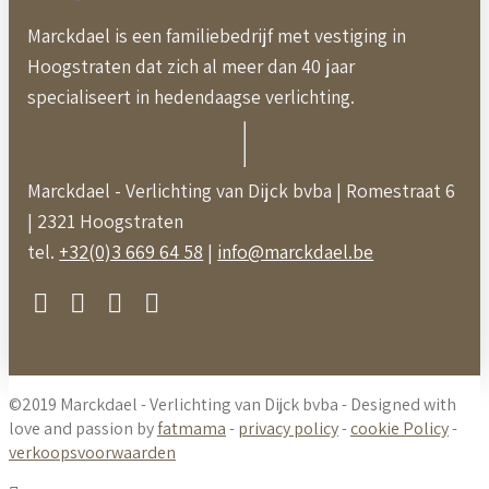
Marckdael is een familiebedrijf met vestiging in
Hoogstraten dat zich al meer dan 40 jaar
specialiseert in hedendaagse verlichting.
Marckdael - Verlichting van Dijck bvba | Romestraat 6
| 2321 Hoogstraten
tel.
+32(0)3 669 64 58
|
info@marckdael.be
©2019 Marckdael - Verlichting van Dijck bvba - Designed with
love and passion by
fatmama
-
privacy policy
-
cookie Policy
-
verkoopsvoorwaarden