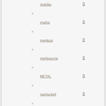
malibu
malta
medusa
melbourne
METAL
nantucket