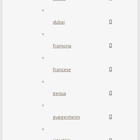
dubai
framona
francese
genua
guggenheim