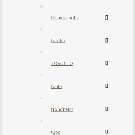
tel aviv spots
tomba
TORONTO
toula
trondheim
tubo