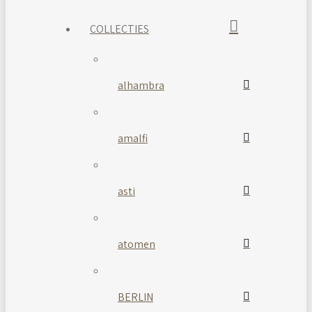
COLLECTIES
alhambra
amalfi
asti
atomen
BERLIN