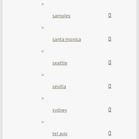
samples
santa monica
seattle
sevilla
sydney
tel aviv