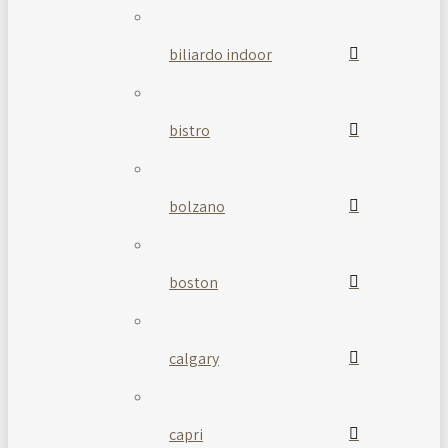
biliardo indoor
bistro
bolzano
boston
calgary
capri