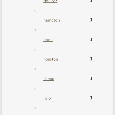
HALIFAX
hampton
homi
houston
lisboa
livio