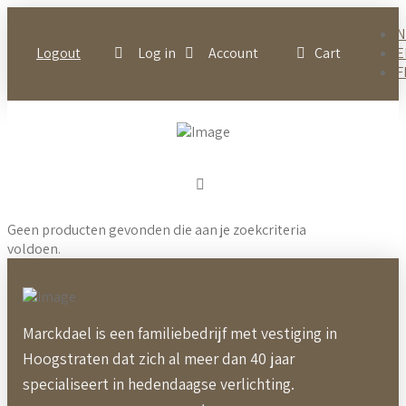
N
Logout
Log in
Account
Cart
E
F
Geen producten gevonden die aan je zoekcriteria
voldoen.
Marckdael is een familiebedrijf met vestiging in
Hoogstraten dat zich al meer dan 40 jaar
specialiseert in hedendaagse verlichting.