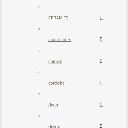
CERAMICS
chandeliers
chilton
cordoba
dean
devon