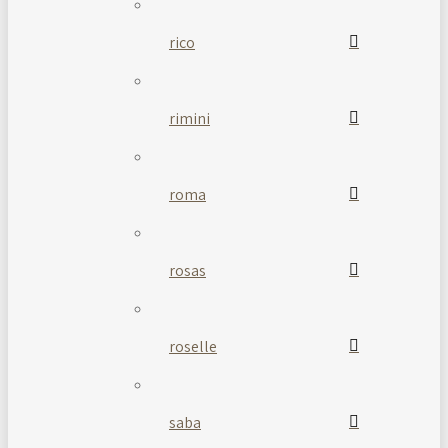
rico
rimini
roma
rosas
roselle
saba