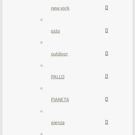
new york
oslo
outdoor
PALLO
PIANETA
pienza