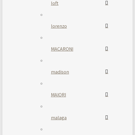
loft
lorenzo
MACARONI
madison
MAIORI
malaga