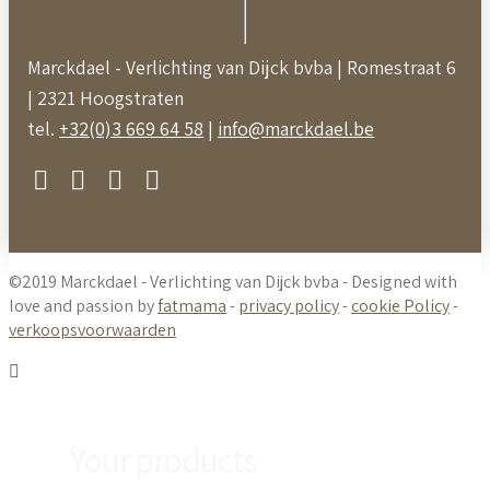
Marckdael - Verlichting van Dijck bvba | Romestraat 6
| 2321 Hoogstraten
tel.
+32(0)3 669 64 58
|
info@marckdael.be
©2019 Marckdael - Verlichting van Dijck bvba - Designed with
love and passion by
fatmama
-
privacy policy
-
cookie Policy
-
verkoopsvoorwaarden
Your products