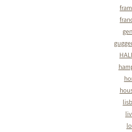
fra
fran
ge
gugge
HAL
ham
ho
hou
lis
li
lo