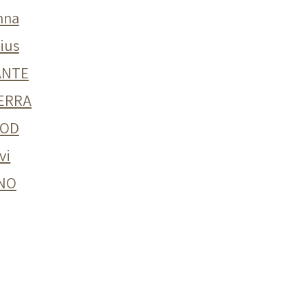
nna
nius
ANTE
ERRA
OD
vi
NO