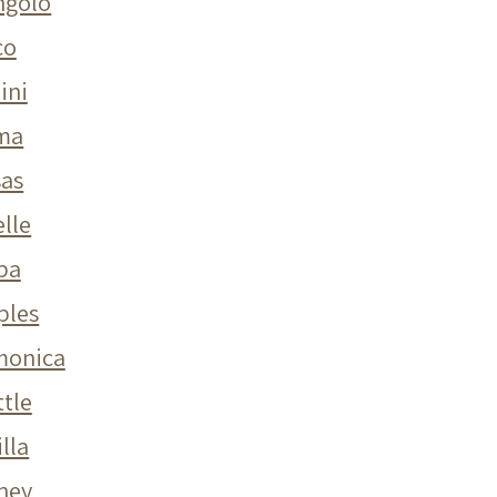
ngolo
co
ini
ma
sas
elle
ba
ples
monica
ttle
illa
ney