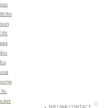
enzo
RONI
ison
ORI
aga
ibu
lta
usa
ourne
TAL
ucket
NIEUWS
CONTACT