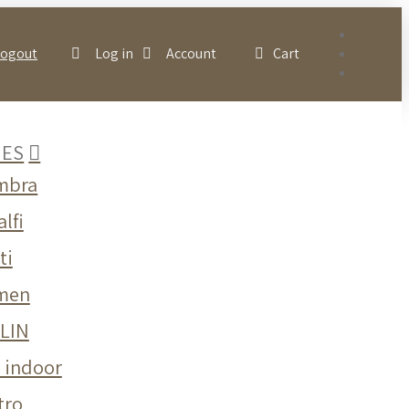
NL
Logout
Log in
Account
Cart
EN
FR
IES
mbra
lfi
ti
men
LIN
o indoor
tro