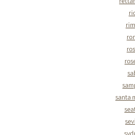
retta
ri
rim
ro
ro
ros
sa
sam
santa 
sea
sev
syd