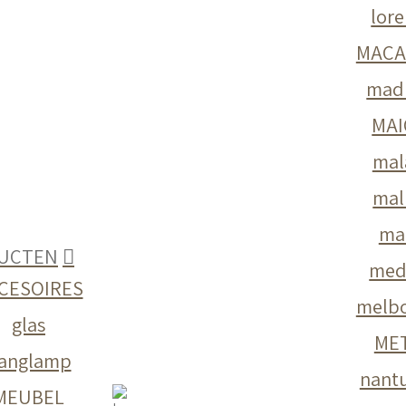
lor
MACA
mad
MAI
mal
mal
ma
UCTEN
med
CESOIRES
melb
glas
ME
anglamp
nant
MEUBEL