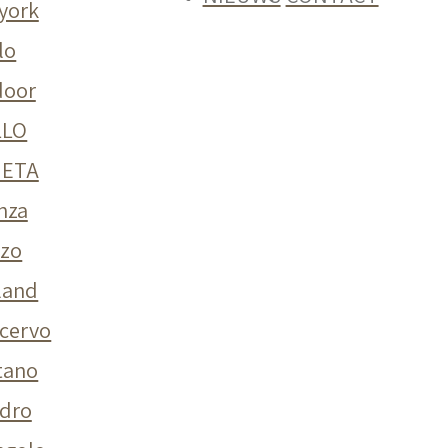
york
lo
door
LLO
NETA
nza
zzo
land
 cervo
tano
dro