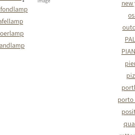
new 
afondlamp
os
afellamp
out
loerlamp
PA
andlamp
PIA
pie
pi
port
porto
posi
qua