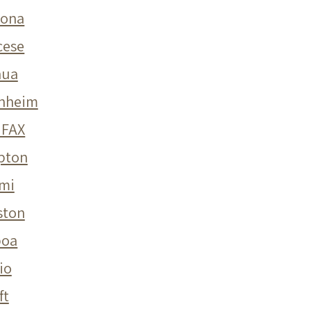
mona
cese
nua
nheim
IFAX
pton
mi
ston
boa
vio
ft