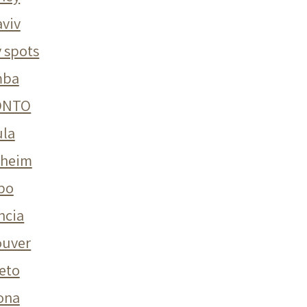
aviv
v spots
mba
ONTO
ula
dheim
bo
ncia
ouver
eto
ona