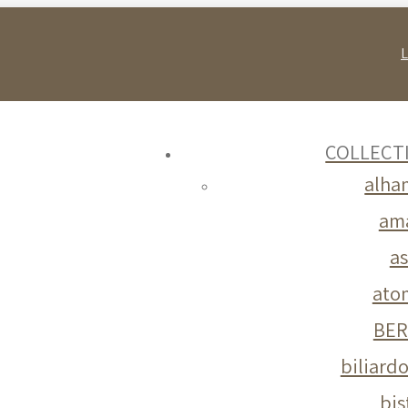
COLLECT
alha
ama
as
ato
BER
biliard
bis