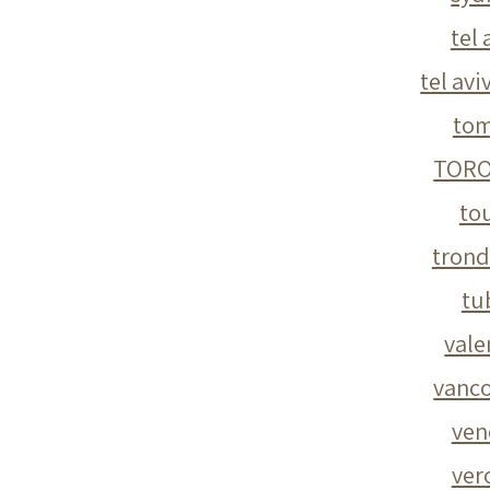
tel 
tel avi
to
TOR
to
tron
tu
vale
vanc
ven
ver