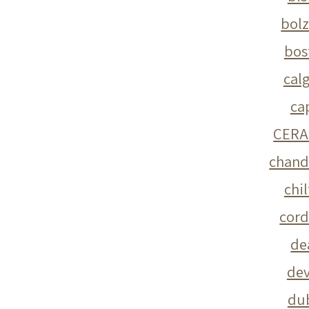
bol
bos
cal
ca
CERA
chand
chi
cor
de
de
du