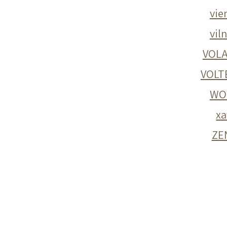
vie
vil
VOL
VOLT
WO
xa
ZE