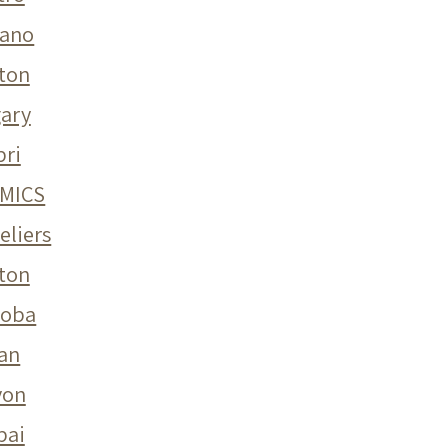
zano
ton
gary
pri
MICS
eliers
lton
doba
an
von
bai