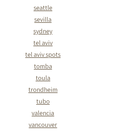
seattle
sevilla
sydney
tel aviv
tel aviv spots
tomba
toula
trondheim
tubo
valencia
vancouver