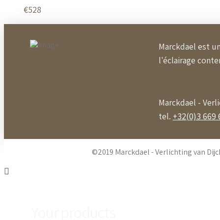
€
528
Marckdael est un
l'éclairage cont
Marckdael - Verl
tel.
+32(0)3 669 
©2019 Marckdael - Verlichting van Dijc
Your products