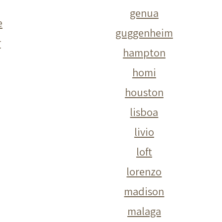
genua
e
guggenheim
r
hampton
homi
houston
lisboa
livio
loft
lorenzo
madison
malaga