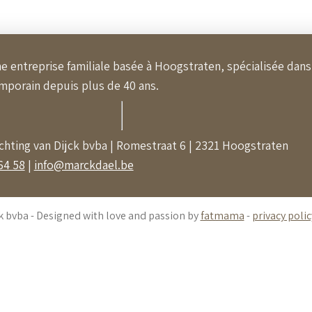
e entreprise familiale basée à Hoogstraten, spécialisée dans
emporain depuis plus de 40 ans.
ichting van Dijck bvba | Romestraat 6 | 2321 Hoogstraten
64 58
|
info@marckdael.be
k bvba - Designed with love and passion by
fatmama
-
privacy polic