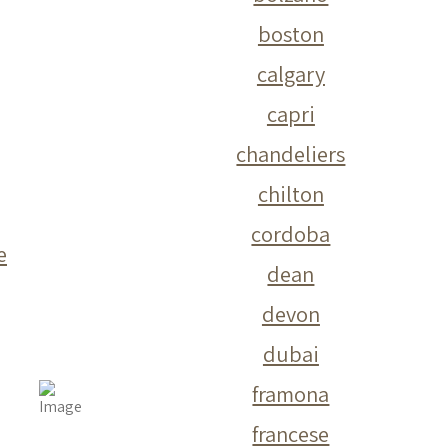
boston
calgary
capri
chandeliers
chilton
cordoba
e
dean
devon
dubai
framona
francese