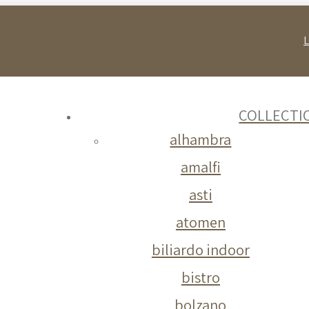
COLLECTI
alhambra
amalfi
asti
atomen
biliardo indoor
bistro
bolzano