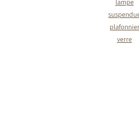
lampe
suspendu
plafonnie
verre