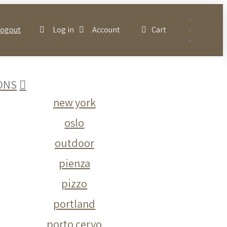
NL
Logout
Log in
Account
Cart
EN
FR
ONS
new york
oslo
outdoor
pienza
pizzo
portland
porto cervo